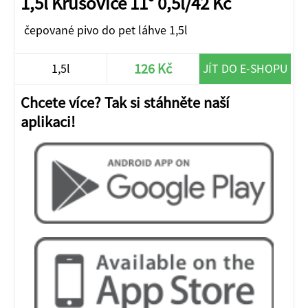
1,5l Krušovice 11° 0,5l/42 Kč
čepované pivo do pet láhve 1,5l
126 Kč
1,5l
JÍT DO E-SHOPU
Chcete více? Tak si stáhněte naší
aplikaci!