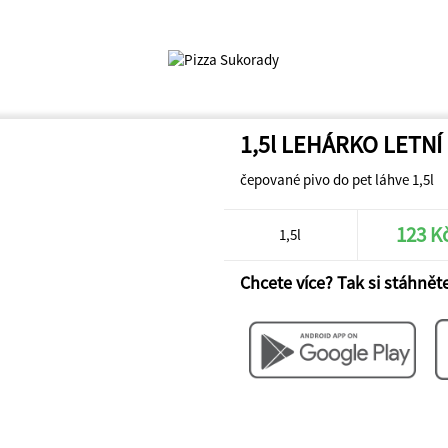
1,5l LEHÁRKO LETNÍ 
čepované pivo do pet láhve 1,5l
123 K
1,5l
Chcete více? Tak si stáhněte