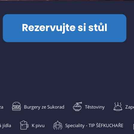
za
Burgery ze Sukorad
Těstoviny
Zap
 jídla
K pivu
Speciality - TIP ŠÉFKUCHAŘE