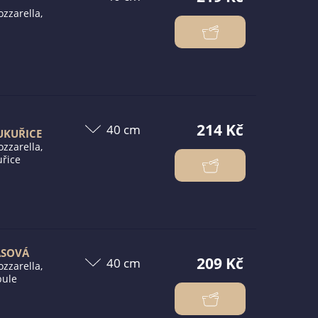
zzarella,
214 Kč
UKUŘICE
zzarella,
uřice
ÁSOVÁ
209 Kč
zzarella,
bule