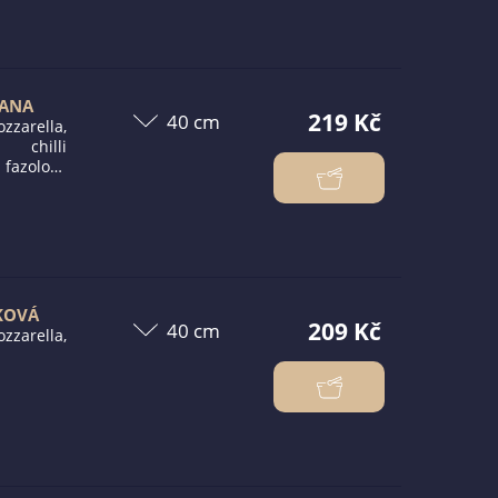
KANA
219 Kč
zzarella,
 chilli
fazolové
řice
KOVÁ
209 Kč
zzarella,