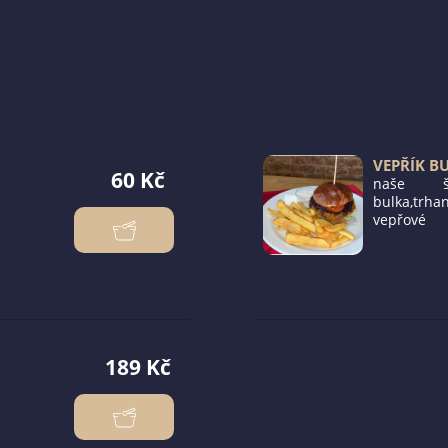
VEPŘÍK B
60 Kč
naše šk
bulka,trha
vepřové 
165g,BBQ,d
chedar,cib
marmeláda,
zelenina, h
tatarská o
189 Kč