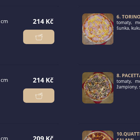
6. TORIN
214 Kč
tomaty, mo
šunka, kuk
8. PACETT
214 Kč
tomaty, mo
žampiony, 
10.QUAT
209 Kč