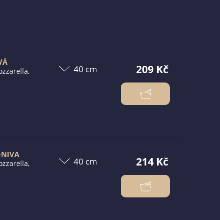
VÁ
209 Kč
zzarella,
+NIVA
214 Kč
zzarella,