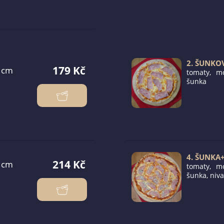
2. ŠUNKO
179 Kč
tomaty, mo
šunka
4. ŠUNKA
214 Kč
tomaty, mo
šunka, niva