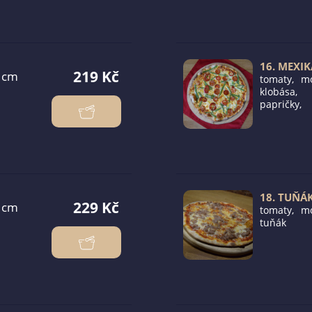
16. MEXI
219 Kč
tomaty, mo
klobása,
papričky, 
lusky, kuku
18. TUŇÁ
229 Kč
tomaty, mo
tuňák