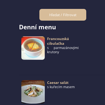
Hledat / Filtrovat
Denní menu
Francouzská
cibulačka
s parmazánovými
krutony
Caesar salát
s kuřecím masem