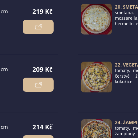
20. SMET
219 Kč
smetana,
mozzarell
hermelín, 
22. VEGE
209 Kč
tomaty, mo
čerstvé ž
kukuřice
24. ŽAMP
214 Kč
tomaty, mo
žampiony