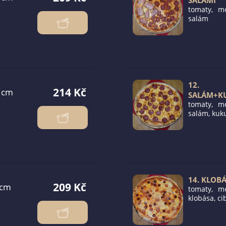
SALAMI
tomaty, mo
salám
12.
214 Kč
SALÁM+K
tomaty, mo
salám, kuk
14. KLOB
209 Kč
tomaty, mo
klobása, ci