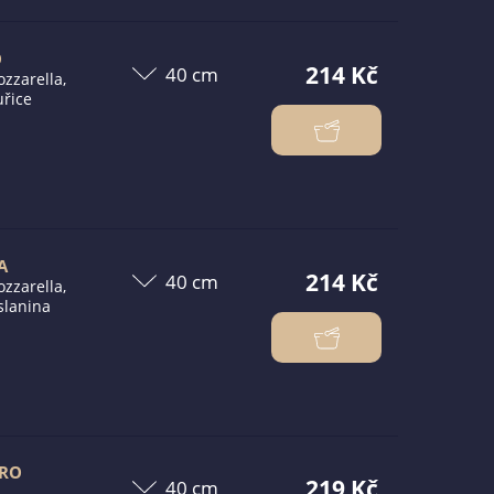
O
214 Kč
zzarella,
uřice
A
214 Kč
zzarella,
slanina
TRO
219 Kč