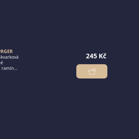
URGER
245 Kč
varková
né
ramínko
vojitý
ulová
čerstvá
ranolky a
máčka