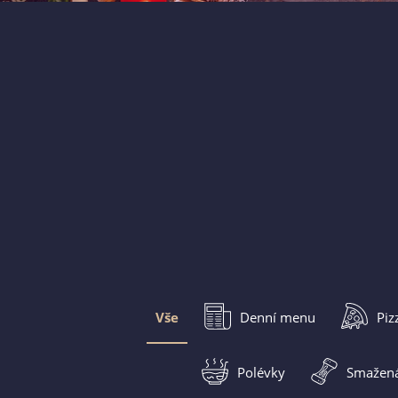
Vše
Denní menu
Piz
Polévky
Smažená