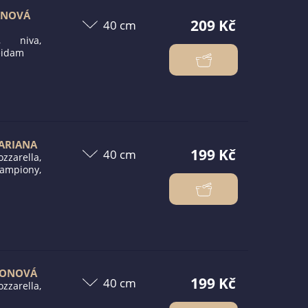
ANOVÁ
209 Kč
a, niva,
eidam
TARIANA
199 Kč
zzarella,
ampiony,
IONOVÁ
199 Kč
zzarella,